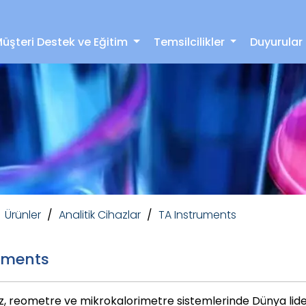
üşteri Destek ve Eğitim
Temsilcilikler
Duyurular
zlar
Teknik Destek
Y
Ürünler
/
Analitik Cihazlar
/
TA Instruments
uments
z, reometre ve mikrokalorimetre sistemlerinde Dünya li