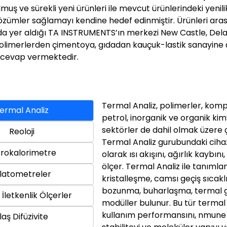
olmuş ve sürekli yeni ürünleri ile mevcut ürünlerindeki yeni
özümler sağlamayı kendine hedef edinmiştir. Ürünleri ara
 da yer aldığı TA INSTRUMENTS’ın merkezi New Castle, Del
olimerlerden çimentoya, gıdadan kauçuk-lastik sanayine ço
a cevap vermektedir.
Termal Analiz, polimerler, kompo
ermal Analiz
petrol, inorganik ve organik k
sektörler de dahil olmak üzere ço
Reoloji
Termal Analiz gurubundaki cihaz
krokalorimetre
olarak ısı akışını, ağırlık kaybın
ölçer. Termal Analiz ile tanımla
ilatometreler
kristalleşme, camsı geçiş sıcak
bozunma, buharlaşma, termal ge
İletkenlik Ölçerler
modüller bulunur. Bu tür termal 
kullanım performansını, nmune b
laş Difüzivite