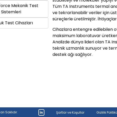
stabiliteyi ve moleküler yapıyı v
force Mekanik Test
Tüm TA Instruments termal anali
Sistemleri
ve tekrarlanabilir veriler için ü
süreçlerle üretilmiştir. İhtiyaç
k Test Cihazları
Cihazlara entengre edilebilen 
maksimum laboratuvar üretkenliğ
Analizde dünya lideri olan TA I
teknik uzmanlık sunuyor ve ter
destek ağı sağlıyor.
rı Saklıdır.
Şartlar ve Koşullar
Gizlilik Politik