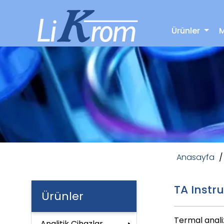
Ürünler
M
Yazılım Destek
Analitik Ciha
Anasayfa
/
TA Instr
Ürünler
Termal anali
Analitik Cihazlar