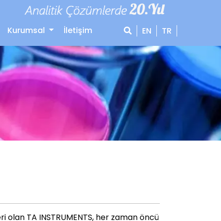
Kurumsal
İletişim
EN
TR
azılım
Eğitim Uygulama
Sarf Malzemeleri
deri olan TA INSTRUMENTS, her zaman öncü