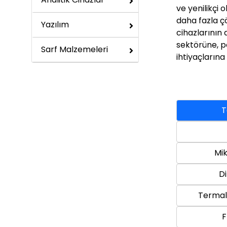
ve yenilikçi 
daha fazla ç
Yazılım
cihazlarının
sektörüne, p
Sarf Malzemeleri
ihtiyaçların
T
Mi
D
Termal 
F