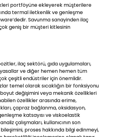
likleri portföyüne ekleyerek müşterilere
sında termal iletkenlik ve genleşme
aware’dedir. Savunma sanayinden ilaç
k geniş bir müşteri kitlesinin
zitler, ilaç sektörü, gıda uygulamaları,
imyasallar ve diğer hemen hemen tüm
k çeşitli endüstriler için önemlidir.
lar temel olarak sıcaklığın bir fonksiyonu
ı, boyut değişimini veya mekanik özellikleri
nabilen özellikler arasında erime,
lıkları, çapraz bağlanma, oksidasyon,
nleşme katsayısı ve viskoelastik
analiz çalışmaları, kullanıcının son
ileşimini, proses hakkında bilgi edinmeyi,