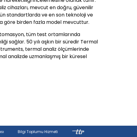
e hareketliliği incelemesine olanak tanır.
z cihazları, mevcut en doğru, güvenilir
stün standartlarda ve en son teknoloji ve
lara göre birden fazla model mevcuttur.
otomasyon, tüm test ortamlarında
i sağlar. 50 yılı aşkın bir süredir Termal
nstruments, termal analiz ölçümlerinde
mal analizde uzmanlaşmış bir küresel
ası
Bilgi Toplumu Hizmeti