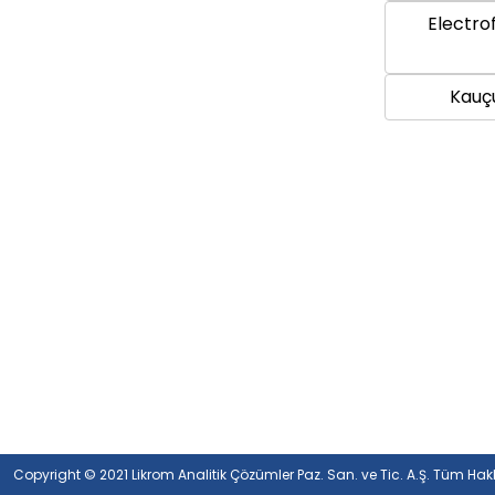
Electro
Kauçu
Copyright © 2021 Likrom Analitik Çözümler Paz. San. ve Tic. A.Ş. Tüm Hakla